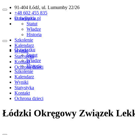
91-404 Łódź, ul. Lumumby 22/26
+48 602 455 835
lozla@pzla.pl
O związku
Statut
Władze
Historia
Szkolenie
Kalendarz
O związku
Wyniki
Statut
Statystyka
Władze
Kontakt
Historia
Ochrona dzieci
Szkolenie
Kalendarz
Wyniki
Statystyka
Kontakt
Ochrona dzieci
Łódzki Okręgowy Związek Lekki